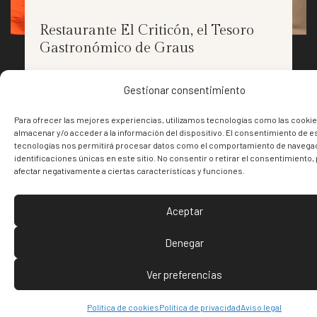
Restaurante El Criticón, el Tesoro
Gastronómico de Graus
Gestionar consentimiento
Para ofrecer las mejores experiencias, utilizamos tecnologías como las cookie
almacenar y/o acceder a la información del dispositivo. El consentimiento de e
tecnologías nos permitirá procesar datos como el comportamiento de navegac
identificaciones únicas en este sitio. No consentir o retirar el consentimiento
afectar negativamente a ciertas características y funciones.
Aceptar
Denegar
Hotel Palacio del Obispo
Ver preferencias
Política de cookies
Política de privacidad
Aviso legal
A los pies de los Pirineos, en un entorno de rebosante belleza se