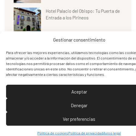
Hotel Palacio del Obispo: Tu Puerta de
Entrada a los Pirineos
Gestionar consentimiento
Para ofrecer las mejores experiencias, utilizamos tecnologías como las cookie
almacenar y/o acceder a la información del dispositivo. El consentimiento de e
tecnologías nos permitirá procesar datos como el comportamiento de navegac
identificaciones únicas en este sitio. No consentir o retirar el consentimiento
afectar negativamente a ciertas características y funciones.
Aceptar
Denegar
Hotel Palacio del Obispo
Ver preferencias
Política de cookies
Política de privacidad
Aviso legal
A los pies de los Pirineos, en un entorno de rebosante belleza se