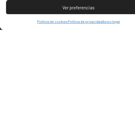
Ver preferencias
Hotel Palacio del Obispo
Política de cookies
Política de privacidad
Aviso legal
A los pies de los Pirineos, en un entorno de rebosante belleza se
encuentra el Hotel Palacio del Obispo, un antiguo edificio datado
del siglo VXI que ha sido rehabilitado hasta convertirse en un
elegante hotel de 3 estrellas.
Navegación
Inicio
El hotel
El restaurante
El entorno